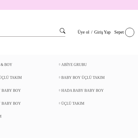
Üye ol
/
Giriş Yap
Sepet
 & BOY
ABİYE GRUBU
ÜÇLÜ TAKIM
BABY BOY ÜÇLÜ TAKIM
 BABY BOY
HADA BABY BABY BOY
 BABY BOY
ÜÇLÜ TAKIM
M