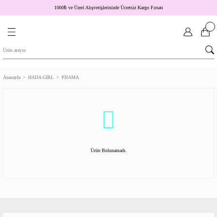
1000
₺
ve Üzeri Alışverişlerinizde Ücretsiz Kargo Fırsatı
Anasayfa
HADA GIRL
PİJAMA
Ürün Bulunamadı.