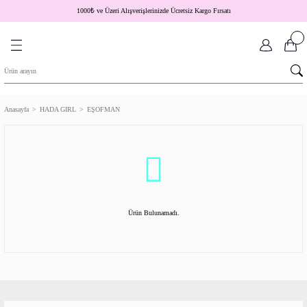
1000
₺
ve Üzeri Alışverişlerinizde Ücretsiz Kargo Fırsatı
Anasayfa
HADA GIRL
EŞOFMAN
Ürün Bulunamadı.