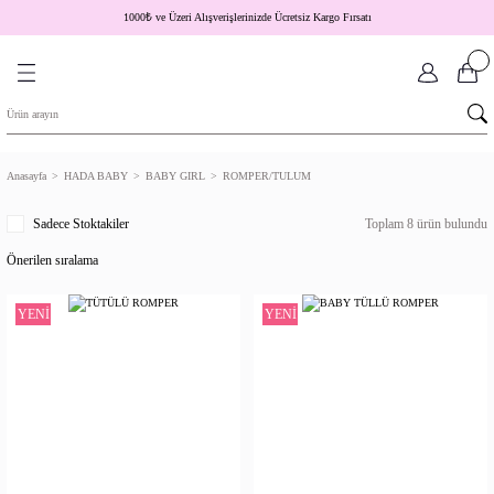
1000
₺
ve Üzeri Alışverişlerinizde Ücretsiz Kargo Fırsatı
Anasayfa
HADA BABY
BABY GIRL
ROMPER/TULUM
Sadece Stoktakiler
Toplam 8 ürün bulundu
YENİ
YENİ