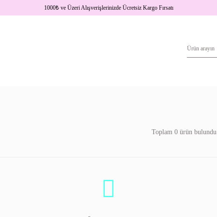
1000
₺
ve Üzeri Alışverişlerinizde Ücretsiz Kargo Fırsatı
Toplam 0 ürün bulundu