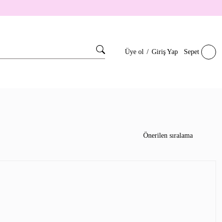
Üye ol
/
Giriş Yap
Sepet