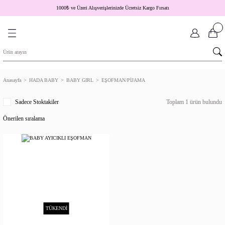
1000
₺
ve Üzeri Alışverişlerinizde Ücretsiz Kargo Fırsatı
Anasayfa
HADA BABY
BABY GIRL
EŞOFMAN/PİJAMA
Sadece Stoktakiler
Toplam 1 ürün bulundu
TÜKENDİ