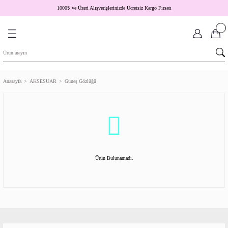
1000
₺
ve Üzeri Alışverişlerinizde Ücretsiz Kargo Fırsatı
Anasayfa
AKSESUAR
Güneş Gözlüğü
Ürün Bulunamadı.