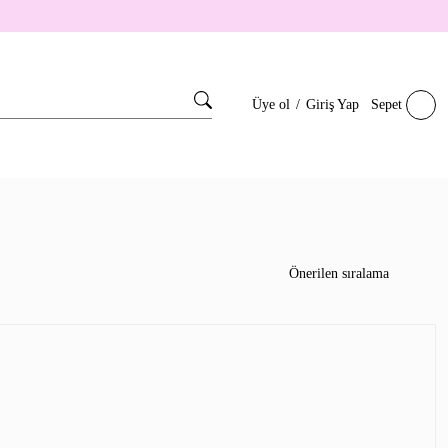
Üye ol
/
Giriş Yap
Sepet