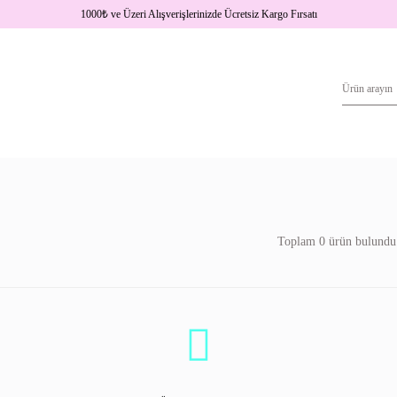
1000
₺
ve Üzeri Alışverişlerinizde Ücretsiz Kargo Fırsatı
Toplam 0 ürün bulundu