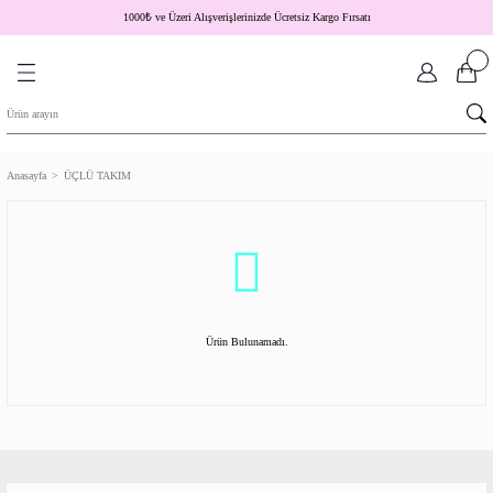
1000
₺
ve Üzeri Alışverişlerinizde Ücretsiz Kargo Fırsatı
Anasayfa
ÜÇLÜ TAKIM
Ürün Bulunamadı.