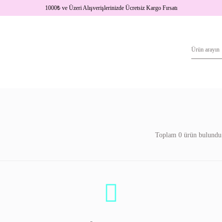
1000
₺
ve Üzeri Alışverişlerinizde Ücretsiz Kargo Fırsatı
Toplam 0 ürün bulundu