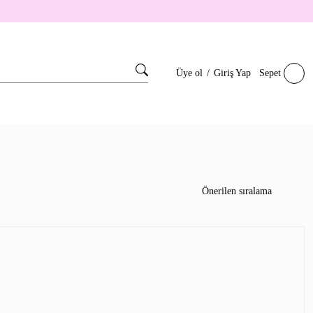
Üye ol
/
Giriş Yap
Sepet