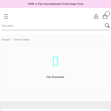
1000
₺
ve Üzeri Alışverişlerinizde Ücretsiz Kargo Fırsatı
Anasayfa
Deno & Mushi
Ürün Bulunamadı.