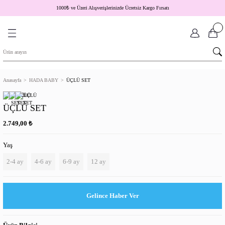
1000
₺
ve Üzeri Alışverişlerinizde Ücretsiz Kargo Fırsatı
Anasayfa
HADA BABY
ÜÇLÜ SET
ÜÇLÜ SET
₺
2.749,00
Yaş
2-4 ay
4-6 ay
6-9 ay
12 ay
Gelince Haber Ver