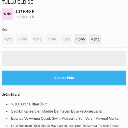
TÜLLÜ ELBİSE
B- BOX
₺
2.279,40
%40
₺
3.799,00
BORNOZ-HAVLU SETİ
Yaş
MEVLUT-VAFTİZ SETİ
3 yaş
4 yaş
5 yaş
6 yaş
7 yaş
8 yaş
9 yaş
Sepete Ekle
Ürün Bilgisi
%100 Orjinal İthal Ürün
Sağlıklı Kanserojen Madde İçermeyen Boya ve Aksesuarlar.
İspanya Ve Avrupa Çocuk Giyim Modası'na Yön Veren Mayoral Markalı
Ürün Resimleri Dijital Olarak Hazırlanmış olup renk Tonlarında Farklılık Zaman