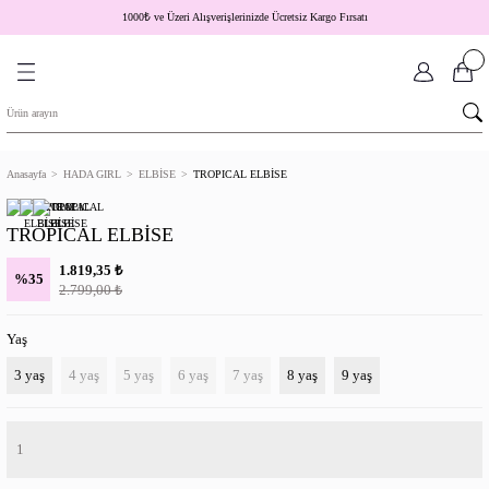
1000
₺
ve Üzeri Alışverişlerinizde Ücretsiz Kargo Fırsatı
Anasayfa
HADA GIRL
ELBİSE
TROPICAL ELBİSE
TROPICAL ELBİSE
₺
1.819,35
%35
₺
2.799,00
Yaş
3 yaş
4 yaş
5 yaş
6 yaş
7 yaş
8 yaş
9 yaş