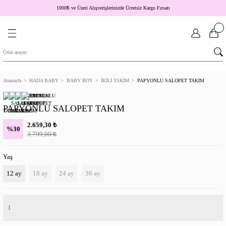
1000
₺
ve Üzeri Alışverişlerinizde Ücretsiz Kargo Fırsatı
Anasayfa
HADA BABY
BABY BOY
İKİLİ TAKIM
PAPYONLU SALOPET TAKIM
PAPYONLU SALOPET TAKIM
₺
2.659,30
%30
₺
3.799,00
Yaş
12 ay
18 ay
24 ay
36 ay