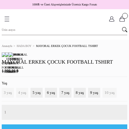
1000
₺
ve Üzeri Alışverişlerinizde Ücretsiz Kargo Fırsatı
Anasayfa
HADA BOY
MAYORAL ERKEK ÇOCUK FOOTBALL TSHIRT
MAYORAL ERKEK ÇOCUK FOOTBALL TSHIRT
₺
1.999,00
Yaş
3 yaş
4 yaş
5 yaş
6 yaş
7 yaş
8 yaş
9 yaş
10 yaş