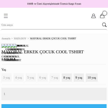
1000
₺
ve Üzeri Alışverişlerinizde Ücretsiz Kargo Fırsatı
Anasayfa
HADA BOY
MAYORAL ERKEK ÇOCUK COOL TSHIRT
MAYORAL ERKEK ÇOCUK COOL TSHIRT
₺
1.929,00
Yaş
3 yaş
4 yaş
5 yaş
6 yaş
7 yaş
8 yaş
9 yaş
10 yaş