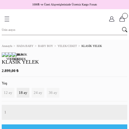
1000
₺
ve Üzeri Alışverişlerinizde Ücretsiz Kargo Fırsatı
Anasayfa
HADA BABY
BABY BOY
YELEK/CEKET
KLASİK YELEK
KLASİK YELEK
₺
2.899,00
Yaş
12 ay
18 ay
24 ay
36 ay