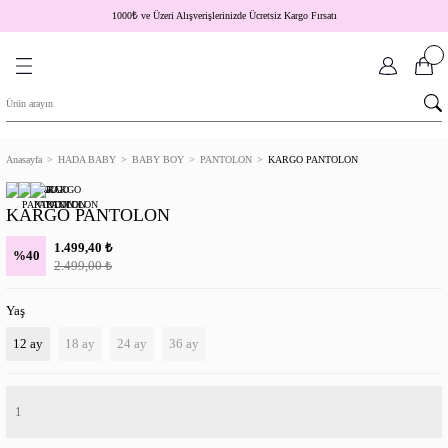
1000
₺
ve Üzeri Alışverişlerinizde Ücretsiz Kargo Fırsatı
Anasayfa
HADA BABY
BABY BOY
PANTOLON
KARGO PANTOLON
KARGO PANTOLON
₺
1.499,40
%40
₺
2.499,00
Yaş
12 ay
18 ay
24 ay
36 ay