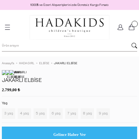
1000
₺
ve Üzeri Alışverişlerinizde Ücretsiz Kargo Fırsatı
Anasayfa
HADA GIRL
ELBİSE
JAKARLI ELBİSE
JAKARLI ELBİSE
₺
2.799,00
Yaş
3 yaş
4 yaş
5 yaş
6 yaş
7 yaş
8 yaş
9 yaş
Gelince Haber Ver