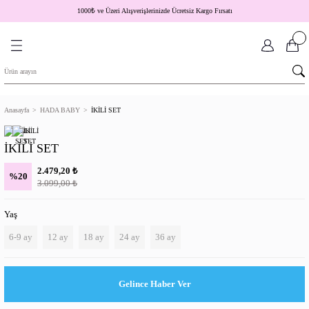
1000
₺
ve Üzeri Alışverişlerinizde Ücretsiz Kargo Fırsatı
Anasayfa
HADA BABY
İKİLİ SET
İKİLİ SET
₺
2.479,20
%20
₺
3.099,00
Yaş
6-9 ay
12 ay
18 ay
24 ay
36 ay
Gelince Haber Ver