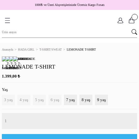
1000
₺
ve Üzeri Alışverişlerinizde Ücretsiz Kargo Fırsatı
Anasayfa
HADA GIRL
T-SHIRT/SWEAT
LEMONADE T-SHIRT
LEMONADE T-SHIRT
₺
1.399,00
Yaş
3 yaş
4 yaş
5 yaş
6 yaş
7 yaş
8 yaş
9 yaş