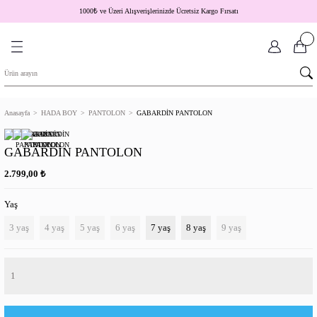
1000
₺
ve Üzeri Alışverişlerinizde Ücretsiz Kargo Fırsatı
Anasayfa
HADA BOY
PANTOLON
GABARDİN PANTOLON
GABARDİN PANTOLON
₺
2.799,00
Yaş
3 yaş
4 yaş
5 yaş
6 yaş
7 yaş
8 yaş
9 yaş