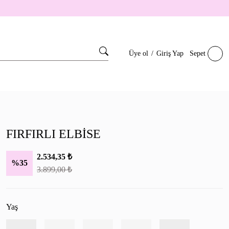
Üye ol
/
Giriş Yap
Sepet
FIRFIRLI ELBİSE
2.534,35
₺
%35
3.899,00
₺
Yaş