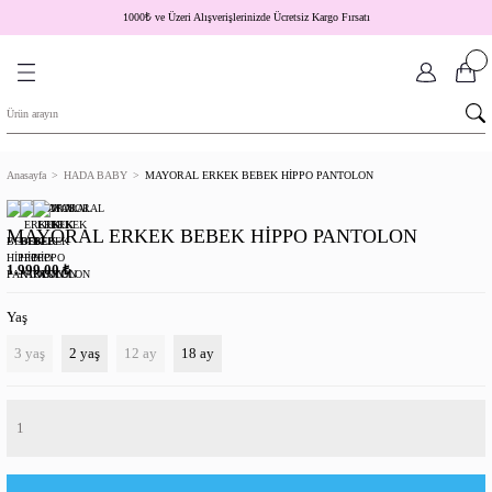
1000
₺
ve Üzeri Alışverişlerinizde Ücretsiz Kargo Fırsatı
Anasayfa
HADA BABY
MAYORAL ERKEK BEBEK HİPPO PANTOLON
MAYORAL ERKEK BEBEK HİPPO PANTOLON
₺
1.999,00
Yaş
3 yaş
2 yaş
12 ay
18 ay