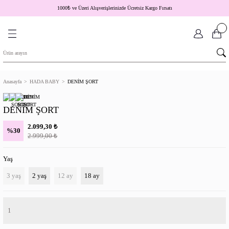
1000
₺
ve Üzeri Alışverişlerinizde Ücretsiz Kargo Fırsatı
Anasayfa
HADA BABY
DENİM ŞORT
DENİM ŞORT
₺
2.099,30
%30
₺
2.999,00
Yaş
3 yaş
2 yaş
12 ay
18 ay