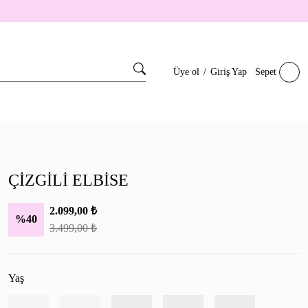
Üye ol
/
Giriş Yap
Sepet
ÇİZGİLİ ELBİSE
2.099,00
₺
%40
3.499,00
₺
Yaş