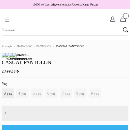
1000
₺
ve Üzeri Alışverişlerinizde Ücretsiz Kargo Fırsatı
Anasayfa
HADA BOY
PANTOLON
CASUAL PANTOLON
CASUAL PANTOLON
₺
2.499,00
Yaş
3 yaş
4 yaş
5 yaş
6 yaş
7 yaş
8 yaş
9 yaş