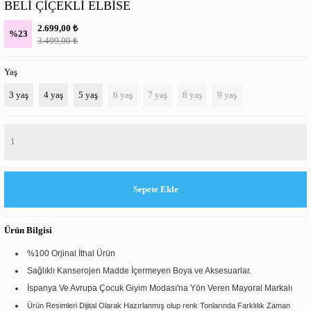
BELİ ÇİÇEKLİ ELBİSE
B- BOX
₺
2.699,00
%23
₺
3.499,00
BORNOZ-HAVLU SETİ
Yaş
MEVLUT-VAFTİZ SETİ
3 yaş
4 yaş
5 yaş
6 yaş
7 yaş
8 yaş
9 yaş
Sepete Ekle
Ürün Bilgisi
%100 Orjinal İthal Ürün
Sağlıklı Kanserojen Madde İçermeyen Boya ve Aksesuarlar.
İspanya Ve Avrupa Çocuk Giyim Modası'na Yön Veren Mayoral Markalı
Ürün Resimleri Dijital Olarak Hazırlanmış olup renk Tonlarında Farklılık Zaman