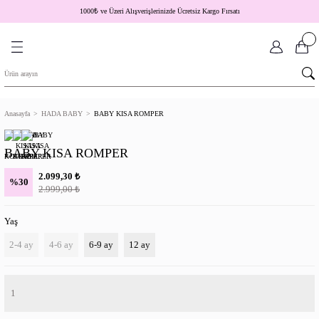
1000
₺
ve Üzeri Alışverişlerinizde Ücretsiz Kargo Fırsatı
Anasayfa
HADA BABY
BABY KISA ROMPER
BABY KISA ROMPER
₺
2.099,30
%30
₺
2.999,00
Yaş
2-4 ay
4-6 ay
6-9 ay
12 ay