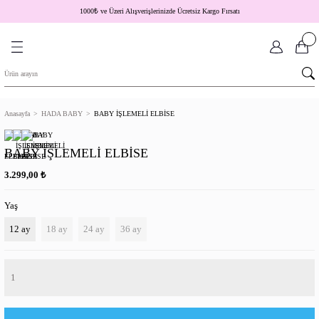
1000
₺
ve Üzeri Alışverişlerinizde Ücretsiz Kargo Fırsatı
Anasayfa
HADA BABY
BABY İŞLEMELİ ELBİSE
BABY İŞLEMELİ ELBİSE
₺
3.299,00
Yaş
12 ay
18 ay
24 ay
36 ay