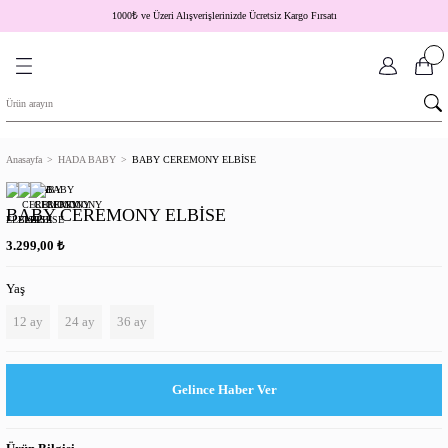
1000
₺
ve Üzeri Alışverişlerinizde Ücretsiz Kargo Fırsatı
Anasayfa
HADA BABY
BABY CEREMONY ELBİSE
BABY CEREMONY ELBİSE
₺
3.299,00
Yaş
12 ay
24 ay
36 ay
Gelince Haber Ver