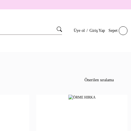
Üye ol
/
Giriş Yap
Sepet