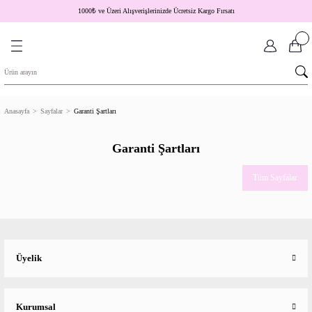
1000
₺
ve Üzeri Alışverişlerinizde Ücretsiz Kargo Fırsatı
Anasayfa
Sayfalar
Garanti Şartları
Garanti Şartları
Tüm Sayfalar
Üyelik
Kurumsal